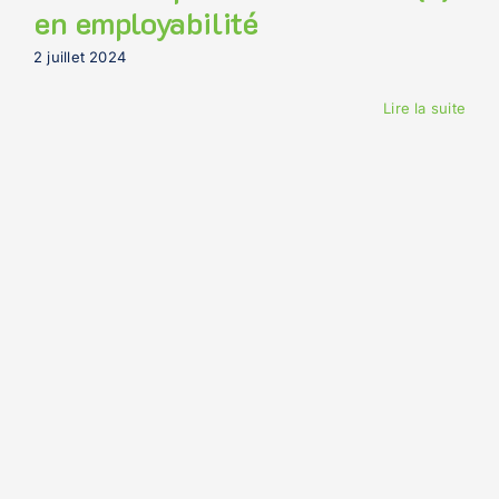
en employabilité
2 juillet 2024
Lire la suite
7
05, 2024
Journal de Québec – PISE
7 mai 2024
On parle de nous dans le cadre de la santé mentale!
Vous pouvez lire un article à propos de notre