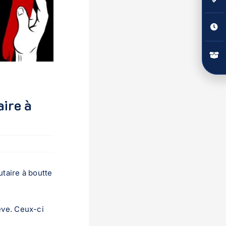
barre
couli
ire à
taire à boutte
ève. Ceux-ci