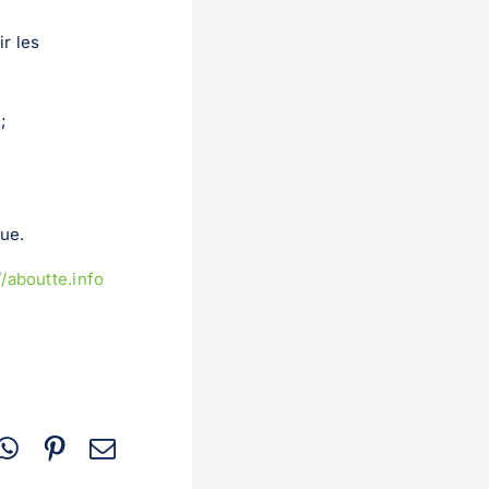
ir les
;
ue.
//aboutte.info
r
nkedIn
WhatsApp
Pinterest
Email