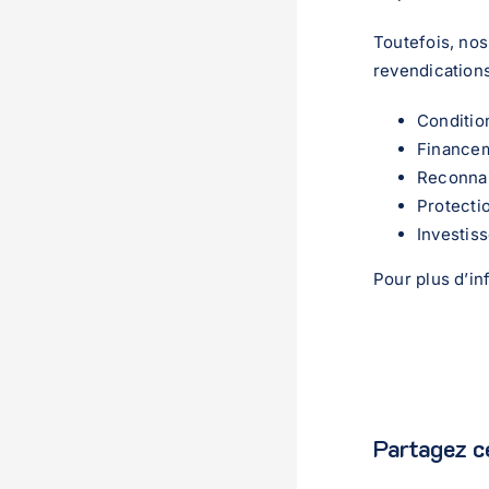
Toutefois, nos
revendication
Conditio
Financem
Reconnai
Protecti
Investis
Pour plus d’in
Partagez ce