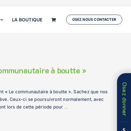
LA BOUTIQUE
OSEZ NOUS CONTACTER
ommunautaire à boutte »
Osez donner
Bascu
ent « Le communautaire à boutte ». Sachez que nos
de
rève. Ceux-ci se poursuivront normalement, avec
la
ont lors de cette période pour
...
zone
de
la