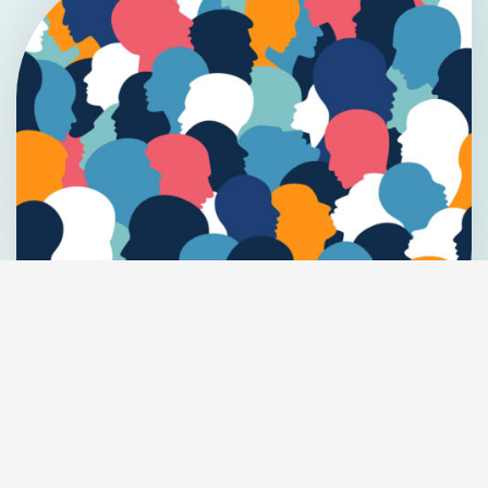
Entendeurs de voix
(18 ans et +)
Le service des entendeurs de voix permet
d’intégrer un groupe de soutien et d’être
accompagné de façon personnalisée afin
d’explorer des stratégies pour mieux composer
avec ses voix ou tout phénomène sensoriel
apparenté.
EN SAVOIR PLUS
Osez en parler