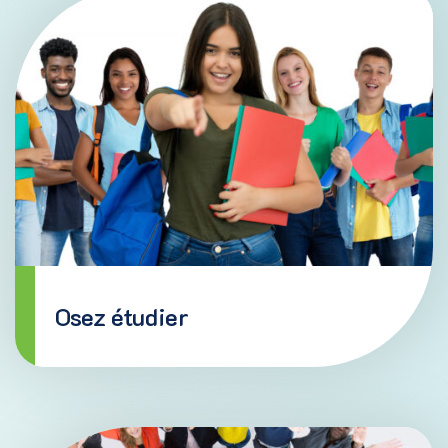
Soutien aux études
(16 ans et +)
Ce service offre du soutien et de
l’accompagnement aux personnes désirant obtenir
un diplôme de formation secondaire,
professionnelle, collégiale ou universitaire. Il a
également pour objectif d’informer, d’outiller et de
clarifier un projet d’études.
EN SAVOIR PLUS
Osez étudier