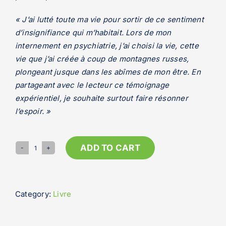
«
J’ai lutté toute ma vie pour sortir de ce sentiment
d’insignifiance qui m’habitait. Lors de mon
internement en psychiatrie, j’ai choisi la vie, cette
vie que j’ai créée à coup de montagnes russes,
plongeant jusque dans les abîmes de mon être. En
partageant avec le lecteur ce témoignage
expérientiel, je souhaite surtout faire résonner
l’espoir
. »
ADD TO CART
La
folle
du
logis,
Category:
Livre
une
colocataire