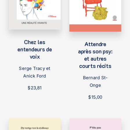
Chez les
Attendre
entendeurs de
après son psy:
voix
et autres
courts récits
Serge Tracy et
Anick Ford
Bernard St-
Onge
$
23,81
$
15,00