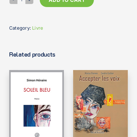
Vivre
son
rétablissement
quantity
Category:
Livre
Related products